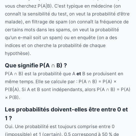
vous cherchez P(A|B). C'est typique en médecine (on
connaît la sensibilité du test, on veut la probabilité d'être
malade), en filtrage de spam (on connaît la fréquence de
certains mots dans les spams, on veut la probabilité
qu'un e-mail soit un spam) ou en enquête (on a des
indices et on cherche la probabilité de chaque
hypothèse).
Que signifie P(A ∩ B) ?
P(A ∩ B) est la probabilité que A
et
B se produisent en
même temps. Elle se calcule par : P(A ∩ B) = P(A) ×
P(B|A). Si A et B sont indépendants, alors P(A ∩ B) = P(A)
× P(B).
Les probabilités doivent-elles être entre 0 et
1 ?
Oui. Une probabilité est toujours comprise entre 0
(impossible) et 1 (certain). 0,5 correspond à 50 % de