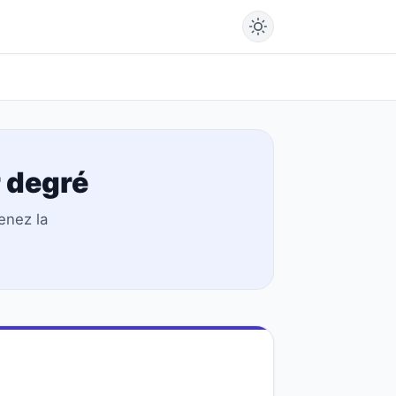
 degré
enez la