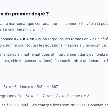
 du premier degré ?
alité mathématique contenant une inconnue x élevée à la puis
 La solution est x = −b / a.
xe comme
ax + b = cx + d
, on regroupe les termes en x d'un côté 
 fonctionne pour toutes les équations linéaires à une inconnue.
mentales en mathématiques et interviennent dans de nombreux 
emps), chimie (concentrations), économie (offre et demande). M
 : 3x = −5, donc x = −5/3 ≈ −1,667.
groupe : 2x − 5x = −2 − 7, soit −3x = −9, donc x = 3.
s à 15 € l'unité. Ses charges fixes sont de 300 €. Combien doi