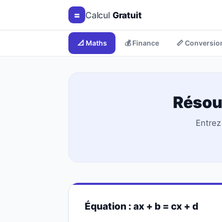
=
Calcul
Gratuit
📐 Maths
💰 Finance
📏 Conversio
Résou
Entrez
Équation : ax + b = cx + d