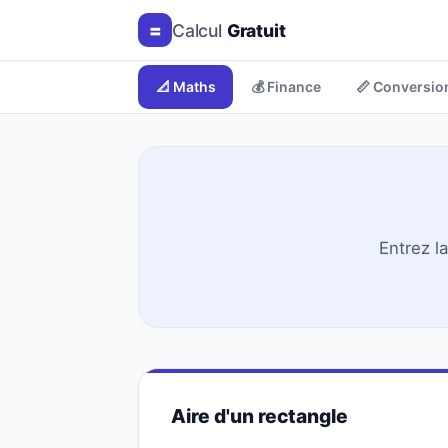
=
Calcul
Gratuit
📐 Maths
💰 Finance
📏 Conversio
Entrez l
Aire d'un rectangle