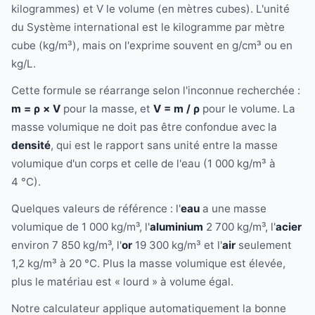
kilogrammes) et V le volume (en mètres cubes). L'unité
du Système international est le kilogramme par mètre
cube (kg/m³), mais on l'exprime souvent en g/cm³ ou en
kg/L.
Cette formule se réarrange selon l'inconnue recherchée :
m = ρ × V
pour la masse, et
V = m / ρ
pour le volume. La
masse volumique ne doit pas être confondue avec la
densité
, qui est le rapport sans unité entre la masse
volumique d'un corps et celle de l'eau (1 000 kg/m³ à
4 °C).
Quelques valeurs de référence : l'
eau
a une masse
volumique de 1 000 kg/m³, l'
aluminium
2 700 kg/m³, l'
acier
environ 7 850 kg/m³, l'
or
19 300 kg/m³ et l'
air
seulement
1,2 kg/m³ à 20 °C. Plus la masse volumique est élevée,
plus le matériau est « lourd » à volume égal.
Notre calculateur applique automatiquement la bonne