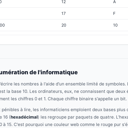
0
12
A
1
17
F
00
20
10
000
40
20
11111
377
FF
mération de l'informatique
crire les nombres à l'aide d'un ensemble limité de symboles.
c'est la base 10. Les ordinateurs, eux, ne connaissent que deux 
ment les chiffres 0 et 1. Chaque chiffre binaire s'appelle un bit.
 pénibles à lire, les informaticiens emploient deux bases plus
e 16 (
hexadécimal
) les regroupe par paquets de quatre. L'hexad
 10 à 15. C'est pourquoi une couleur web comme le rouge pur s'