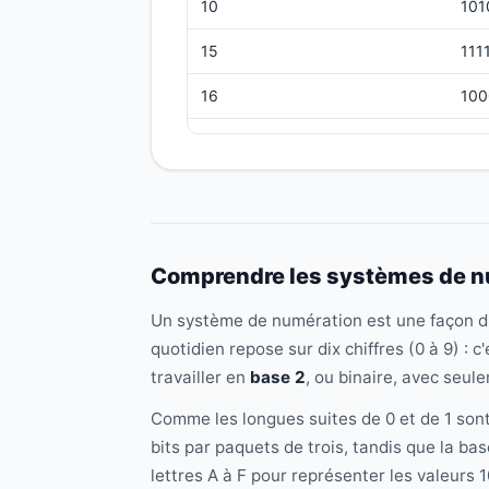
10
101
15
111
16
100
32
100
255
111
Comprendre les systèmes de nu
Un système de numération est une façon d'é
quotidien repose sur dix chiffres (0 à 9) : 
travailler en
base 2
, ou binaire, avec seule
Comme les longues suites de 0 et de 1 sont
bits par paquets de trois, tandis que la bas
lettres A à F pour représenter les valeurs