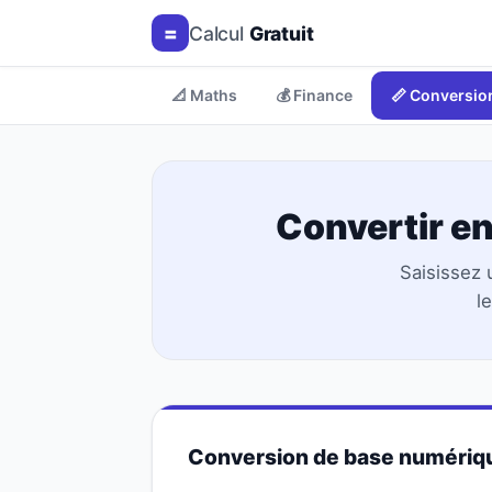
=
Calcul
Gratuit
📐 Maths
💰 Finance
📏 Conversio
Convertir en
Saisissez 
l
Conversion de base numériq