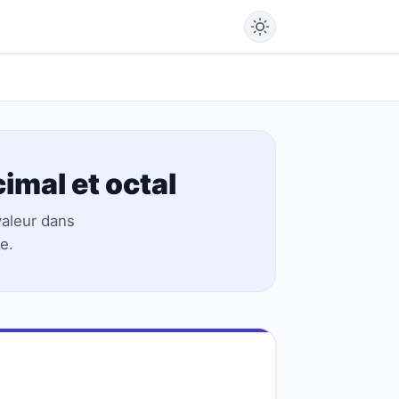
imal et octal
valeur dans
e.