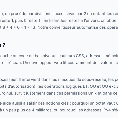
e, on procède par divisions successives par 2 en notant les re
reste 1, puis 0 reste 1 : en lisant les restes à l'envers, on obtie
t 8 + 4 + 0 + 1 = 13. Notre convertisseur automatise ces opéra
s ?
ouche au code de bas niveau : couleurs CSS, adresses mémoire
tes réseau. Un développeur web lit couramment des valeurs
ocesseur. Il intervient dans les masques de sous-réseau, les pe
ts d'autorisation), les opérations logiques ET, OU et OU excl
ourd'hui, survit justement dans ces permissions Unix et dans c
aide aussi à saisir des notions clés : pourquoi un octet vaut 8
à un peu plus de 4 milliards, ou pourquoi les adresses IPv4 s'