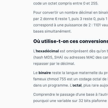
code un octet compris entre 0 et 255.
Pour convertir un nombre décimal en binair
par 2 donne 6 reste 1, puis 3 reste 0, puis 1 
correspond à une puissance de 2 : 1101 vau
bases simultanément.
Où utilise-t-on ces conversion
L'
hexadécimal
est omniprésent dès qu'on t
(hash MD5, SHA) ou adresses MAC des car
repasser par le décimal.
Le
binaire
reste la langue maternelle du pr
fameux chmod 755 est un codage octal de bi
dans un programme. L'
octal
, plus rare auj
Comprendre le passage d'une base à l'autre 
pourquoi une variable sur 32 bits plafonne 