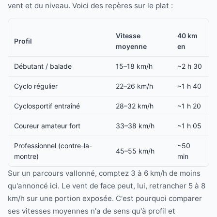
vent et du niveau. Voici des repères sur le plat :
Vitesse
40 km
Profil
moyenne
en
Débutant / balade
15–18 km/h
~2 h 30
Cyclo régulier
22–26 km/h
~1 h 40
Cyclosportif entraîné
28–32 km/h
~1 h 20
Coureur amateur fort
33–38 km/h
~1 h 05
Professionnel (contre-la-
~50
45–55 km/h
montre)
min
Sur un parcours vallonné, comptez 3 à 6 km/h de moins
qu'annoncé ici. Le vent de face peut, lui, retrancher 5 à 8
km/h sur une portion exposée. C'est pourquoi comparer
ses vitesses moyennes n'a de sens qu'à profil et